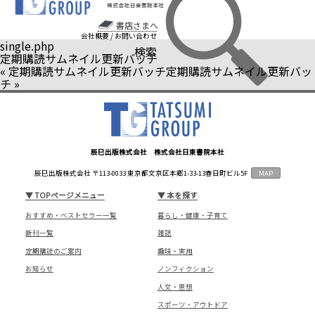
書店さまへ
会社概要
/
お問い合わせ
single.php
検索
定期購読サムネイル更新バッチ
«
定期購読サムネイル更新バッチ
定期購読サムネイル更新バッ
チ
»
辰巳出版株式会社 株式会社日東書院本社
辰巳出版株式会社 〒113-0033 東京都文京区本郷1-33-13春日町ビル5F
MAP
▼
TOPページメニュー
▼
本を探す
おすすめ・ベストセラー一覧
暮らし・健康・子育て
新刊一覧
雑誌
定期購読のご案内
趣味・実用
お知らせ
ノンフィクション
人文・思想
スポーツ・アウトドア