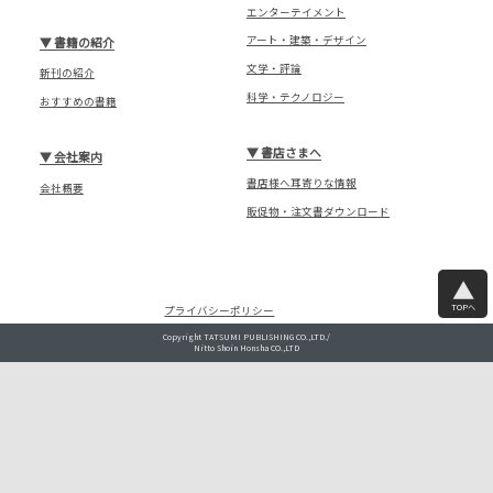
エンターテイメント
アート・建築・デザイン
▼
書籍の紹介
文学・評論
新刊の紹介
科学・テクノロジー
おすすめの書籍
▼
書店さまへ
▼
会社案内
書店様へ耳寄りな情報
会社概要
販促物・注文書ダウンロード
TOPへ
プライバシーポリシー
Copyright TATSUMI PUBLISHING CO.,LTD./
Nitto Shoin Honsha CO.,LTD