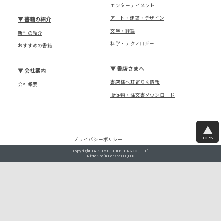
エンターテイメント
アート・建築・デザイン
▼
書籍の紹介
文学・評論
新刊の紹介
科学・テクノロジー
おすすめの書籍
▼
書店さまへ
▼
会社案内
書店様へ耳寄りな情報
会社概要
販促物・注文書ダウンロード
TOPへ
プライバシーポリシー
Copyright TATSUMI PUBLISHING CO.,LTD./
Nitto Shoin Honsha CO.,LTD