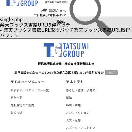
書店さまへ
会社概要
/
お問い合わせ
single.php
検索
楽天ブックス書籍URL取得バッチ
«
楽天ブックス書籍URL取得バッチ
楽天ブックス書籍URL取得
バッチ
»
辰巳出版株式会社 株式会社日東書院本社
辰巳出版株式会社 〒113-0033 東京都文京区本郷1-33-13春日町ビル5F
MAP
▼
TOPページメニュー
▼
本を探す
おすすめ・ベストセラー一覧
暮らし・健康・子育て
新刊一覧
雑誌
定期購読のご案内
趣味・実用
お知らせ
ノンフィクション
人文・思想
スポーツ・アウトドア