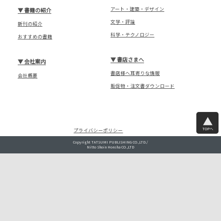
アート・建築・デザイン
▼
書籍の紹介
文学・評論
新刊の紹介
科学・テクノロジー
おすすめの書籍
▼
書店さまへ
▼
会社案内
書店様へ耳寄りな情報
会社概要
販促物・注文書ダウンロード
TOPへ
プライバシーポリシー
Copyright TATSUMI PUBLISHING CO.,LTD./
Nitto Shoin Honsha CO.,LTD