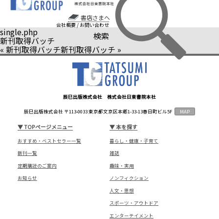
書店さまへ
会社概要
/
お問い合わせ
single.php
検索
新刊取得バッチ
«
新刊取得バッチ
新刊取得バッチ
»
辰巳出版株式会社 株式会社日東書院本社
辰巳出版株式会社 〒113-0033 東京都文京区本郷1-33-13春日町ビル5F
MAP
▼
TOPページメニュー
▼
本を探す
おすすめ・ベストセラー一覧
暮らし・健康・子育て
新刊一覧
雑誌
定期購読のご案内
趣味・実用
お知らせ
ノンフィクション
人文・思想
スポーツ・アウトドア
エンターテイメント