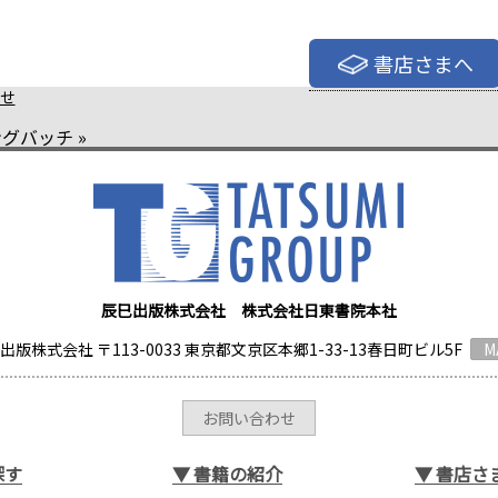
書店さまへ
せ
ングバッチ
»
辰巳出版株式会社 株式会社日東書院本社
出版株式会社 〒113-0033 東京都文京区本郷1-33-13春日町ビル5F
M
お問い合わせ
探す
▼
書籍の紹介
▼
書店さ