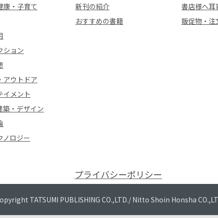
健康・子育て
新刊の紹介
書店様へ耳
おすすめの書籍
販促物・注
用
クション
想
・アウトドア
テイメント
建築・デザイン
論
クノロジー
プライバシーポリシー
opyright TATSUMI PUBLISHING CO.,LTD./
Nitto Shoin Honsha CO.,L