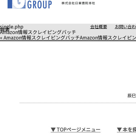
single.php
会社概要
お問い合わ
検索
Amazon情報スクレイピングバッチ
«
Amazon情報スクレイピングバッチ
Amazon情報スクレイピ
辰巳
▼
TOPページメニュー
▼
本を