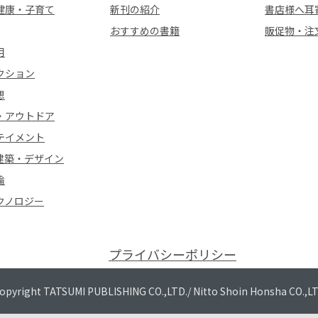
健康・子育て
新刊の紹介
書店様へ耳
おすすめの書籍
販促物・注
用
クション
想
・アウトドア
テイメント
建築・デザイン
論
クノロジー
プライバシーポリシー
opyright TATSUMI PUBLISHING CO.,LTD./
Nitto Shoin Honsha CO.,L