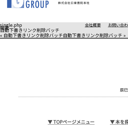
single.php
会社概要
お問い合わ
検索
自動下書きリンク削除バッチ
«
自動下書きリンク削除バッチ
自動下書きリンク削除バッチ
»
辰巳
▼
TOPページメニュー
▼
本を