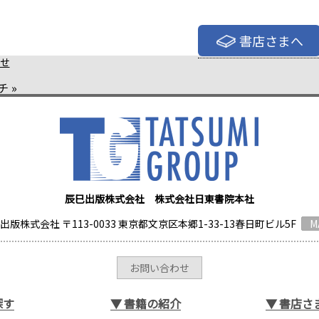
書店さまへ
せ
チ
»
辰巳出版株式会社 株式会社日東書院本社
出版株式会社 〒113-0033 東京都文京区本郷1-33-13春日町ビル5F
M
お問い合わせ
探す
▼
書籍の紹介
▼
書店さ