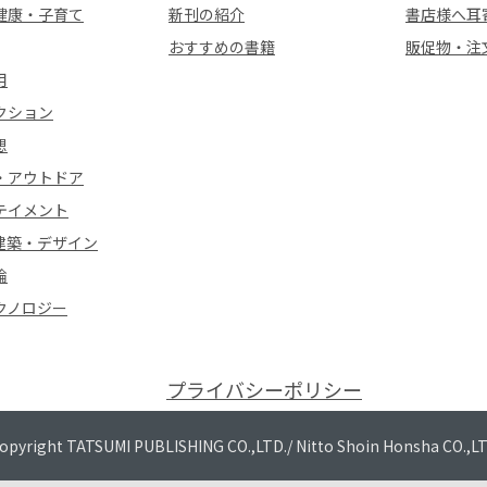
健康・子育て
新刊の紹介
書店様へ耳
おすすめの書籍
販促物・注
用
クション
想
・アウトドア
テイメント
建築・デザイン
論
クノロジー
プライバシーポリシー
opyright TATSUMI PUBLISHING CO.,LTD./
Nitto Shoin Honsha CO.,L