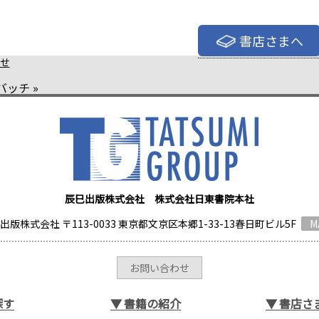
書店さまへ
せ
バッチ
»
辰巳出版株式会社 株式会社日東書院本社
出版株式会社 〒113-0033 東京都文京区本郷1-33-13春日町ビル5F
M
お問い合わせ
探す
▼
書籍の紹介
▼
書店さ