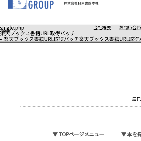
single.php
会社概要
お問い合わ
検索
楽天ブックス書籍URL取得バッチ
«
楽天ブックス書籍URL取得バッチ
楽天ブックス書籍URL取得
辰巳
▼
TOPページメニュー
▼
本を