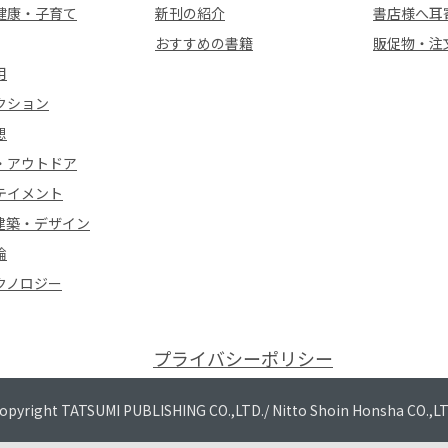
健康・子育て
新刊の紹介
書店様へ耳
おすすめの書籍
販促物・注
用
クション
想
・アウトドア
テイメント
建築・デザイン
論
クノロジー
プライバシーポリシー
opyright TATSUMI PUBLISHING CO.,LTD./
Nitto Shoin Honsha CO.,L