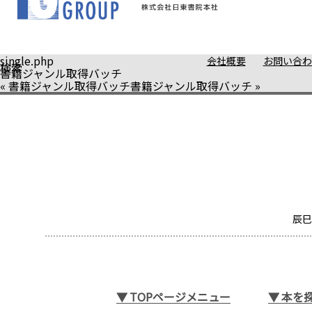
single.php
会社概要
お問い合わ
検索
書籍ジャンル取得バッチ
«
書籍ジャンル取得バッチ
書籍ジャンル取得バッチ
»
辰巳
▼
TOPページメニュー
▼
本を