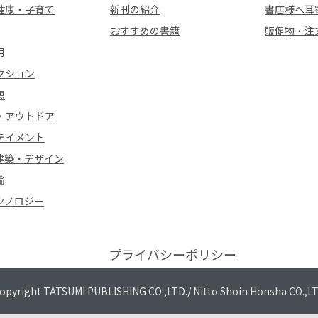
健康・子育て
新刊の紹介
書店様へ耳
おすすめの書籍
販促物・注
用
クション
想
・アウトドア
テイメント
建築・デザイン
論
クノロジー
プライバシーポリシー
opyright TATSUMI PUBLISHING CO.,LTD./
Nitto Shoin Honsha CO.,L