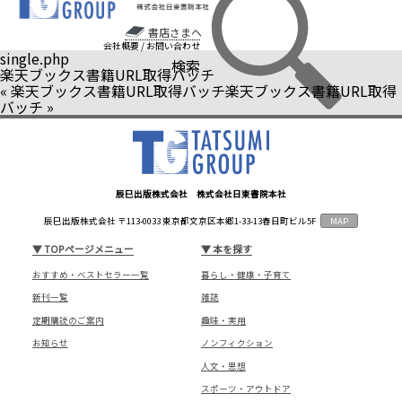
書店さまへ
会社概要
/
お問い合わせ
single.php
検索
楽天ブックス書籍URL取得バッチ
«
楽天ブックス書籍URL取得バッチ
楽天ブックス書籍URL取得
バッチ
»
辰巳出版株式会社 株式会社日東書院本社
辰巳出版株式会社 〒113-0033 東京都文京区本郷1-33-13春日町ビル5F
MAP
▼
TOPページメニュー
▼
本を探す
おすすめ・ベストセラー一覧
暮らし・健康・子育て
新刊一覧
雑誌
定期購読のご案内
趣味・実用
お知らせ
ノンフィクション
人文・思想
スポーツ・アウトドア