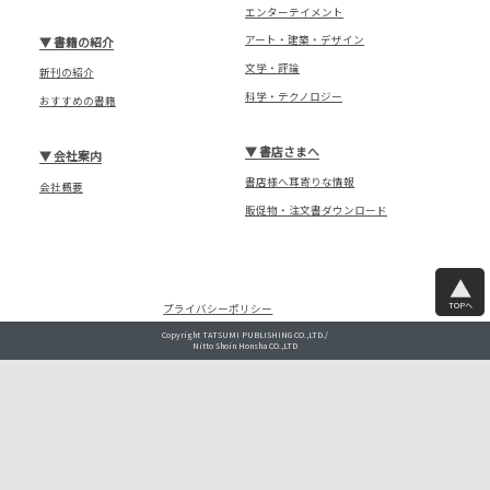
エンターテイメント
アート・建築・デザイン
▼
書籍の紹介
文学・評論
新刊の紹介
科学・テクノロジー
おすすめの書籍
▼
書店さまへ
▼
会社案内
書店様へ耳寄りな情報
会社概要
販促物・注文書ダウンロード
TOPへ
プライバシーポリシー
Copyright TATSUMI PUBLISHING CO.,LTD./
Nitto Shoin Honsha CO.,LTD