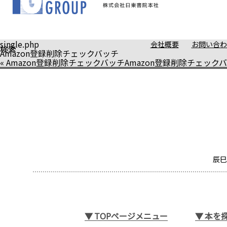
single.php
会社概要
お問い合わ
検索
Amazon登録削除チェックバッチ
«
Amazon登録削除チェックバッチ
Amazon登録削除チェック
辰巳
▼
TOPページメニュー
▼
本を