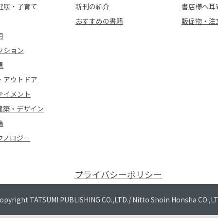
健康・子育て
新刊の紹介
書店様へ耳
おすすめの書籍
販促物・注
用
クション
想
・アウトドア
テイメント
建築・デザイン
論
クノロジー
プライバシーポリシー
opyright TATSUMI PUBLISHING CO.,LTD./
Nitto Shoin Honsha CO.,L