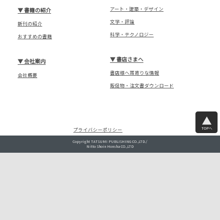
アート・建築・デザイン
▼
書籍の紹介
文学・評論
新刊の紹介
科学・テクノロジー
おすすめの書籍
▼
書店さまへ
▼
会社案内
書店様へ耳寄りな情報
会社概要
販促物・注文書ダウンロード
TOPへ
プライバシーポリシー
Copyright TATSUMI PUBLISHING CO.,LTD./
Nitto Shoin Honsha CO.,LTD