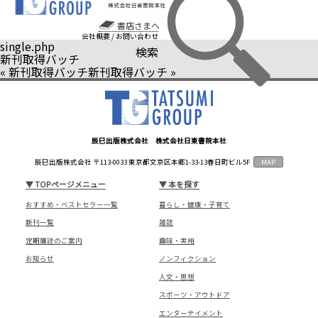
書店さまへ
会社概要
/
お問い合わせ
single.php
検索
新刊取得バッチ
«
新刊取得バッチ
新刊取得バッチ
»
辰巳出版株式会社 株式会社日東書院本社
辰巳出版株式会社 〒113-0033 東京都文京区本郷1-33-13春日町ビル5F
MAP
▼
TOPページメニュー
▼
本を探す
おすすめ・ベストセラー一覧
暮らし・健康・子育て
新刊一覧
雑誌
定期購読のご案内
趣味・実用
お知らせ
ノンフィクション
人文・思想
スポーツ・アウトドア
エンターテイメント