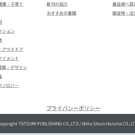
健康・子育て
新刊の紹介
書店様へ耳
おすすめの書籍
販促物・注
用
クション
想
・アウトドア
テイメント
建築・デザイン
論
クノロジー
プライバシーポリシー
opyright TATSUMI PUBLISHING CO.,LTD./
Nitto Shoin Honsha CO.,L