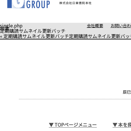
single.php
会社概要
お問い合わ
検索
定期購読サムネイル更新バッチ
«
定期購読サムネイル更新バッチ
定期購読サムネイル更新バッ
辰巳
▼
TOPページメニュー
▼
本を