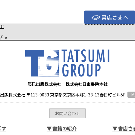
書店さまへ
せ
チ
»
辰巳出版株式会社 株式会社日東書院本社
出版株式会社 〒113-0033 東京都文京区本郷1-33-13春日町ビル5F
M
お問い合わせ
探す
▼
書籍の紹介
▼
書店さ