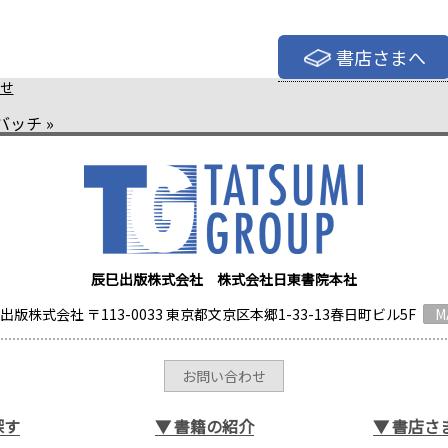
書店さまへ
せ
バッチ
»
辰巳出版株式会社 株式会社日東書院本社
出版株式会社 〒113-0033 東京都文京区本郷1-33-13春日町ビル5F
M
お問い合わせ
探す
▼
書籍の紹介
▼
書店さ