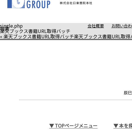
single.php
会社概要
お問い合わ
検索
楽天ブックス書籍URL取得バッチ
«
楽天ブックス書籍URL取得バッチ
楽天ブックス書籍URL取得
辰巳
▼
TOPページメニュー
▼
本を