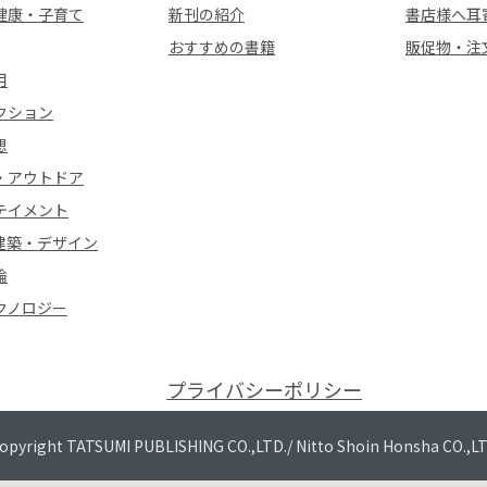
健康・子育て
新刊の紹介
書店様へ耳
おすすめの書籍
販促物・注
用
クション
想
・アウトドア
テイメント
建築・デザイン
論
クノロジー
プライバシーポリシー
opyright TATSUMI PUBLISHING CO.,LTD./
Nitto Shoin Honsha CO.,L