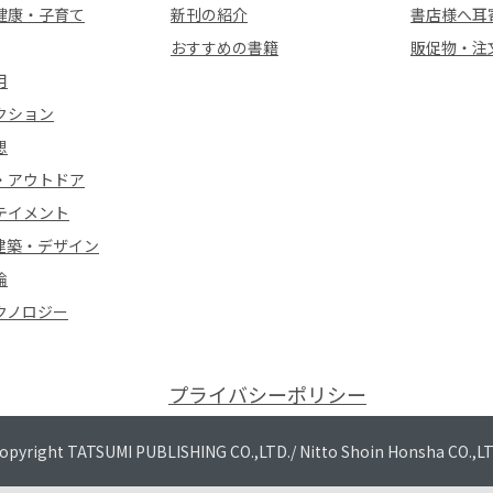
健康・子育て
新刊の紹介
書店様へ耳
おすすめの書籍
販促物・注
用
クション
想
・アウトドア
テイメント
建築・デザイン
論
クノロジー
プライバシーポリシー
opyright TATSUMI PUBLISHING CO.,LTD./
Nitto Shoin Honsha CO.,L