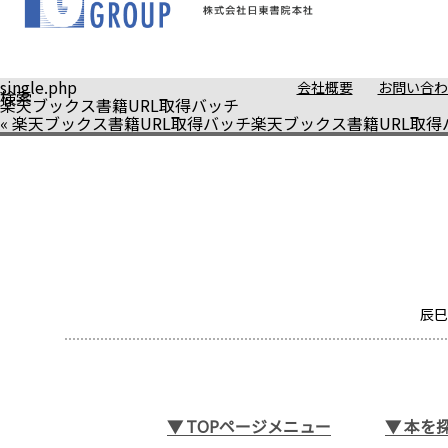
single.php
会社概要
お問い合わ
検索
楽天ブックス書籍URL取得バッチ
«
楽天ブックス書籍URL取得バッチ
楽天ブックス書籍URL取得
辰巳
▼
TOPページメニュー
▼
本を