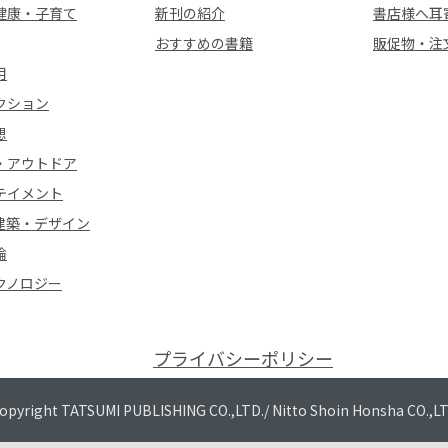
健康・子育て
新刊の紹介
書店様へ耳
おすすめの書籍
販促物・注
用
クション
想
・アウトドア
テイメント
建築・デザイン
論
クノロジー
プライバシーポリシー
opyright TATSUMI PUBLISHING CO.,LTD./
Nitto Shoin Honsha CO.,L