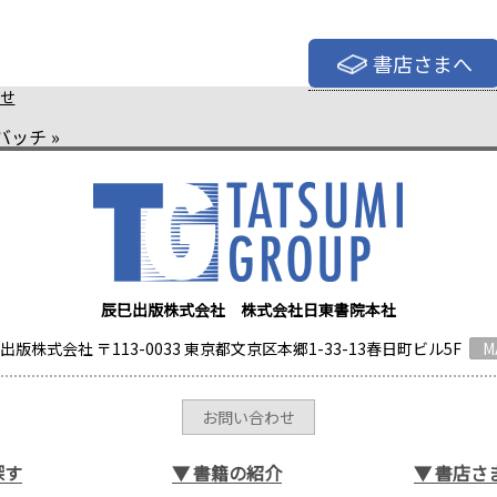
書店さまへ
せ
バッチ
»
辰巳出版株式会社 株式会社日東書院本社
出版株式会社 〒113-0033 東京都文京区本郷1-33-13春日町ビル5F
M
お問い合わせ
探す
▼
書籍の紹介
▼
書店さ