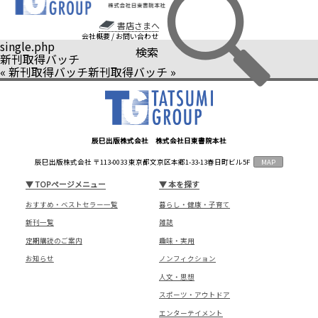
書店さまへ
会社概要
/
お問い合わせ
single.php
検索
新刊取得バッチ
«
新刊取得バッチ
新刊取得バッチ
»
辰巳出版株式会社 株式会社日東書院本社
辰巳出版株式会社 〒113-0033 東京都文京区本郷1-33-13春日町ビル5F
MAP
▼
TOPページメニュー
▼
本を探す
おすすめ・ベストセラー一覧
暮らし・健康・子育て
新刊一覧
雑誌
定期購読のご案内
趣味・実用
お知らせ
ノンフィクション
人文・思想
スポーツ・アウトドア
エンターテイメント