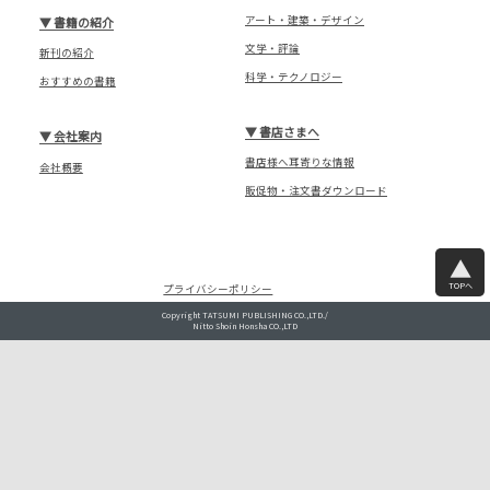
アート・建築・デザイン
▼
書籍の紹介
文学・評論
新刊の紹介
科学・テクノロジー
おすすめの書籍
▼
書店さまへ
▼
会社案内
書店様へ耳寄りな情報
会社概要
販促物・注文書ダウンロード
TOPへ
プライバシーポリシー
Copyright TATSUMI PUBLISHING CO.,LTD./
Nitto Shoin Honsha CO.,LTD