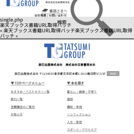
書店さまへ
会社概要
/
お問い合わせ
single.php
検索
楽天ブックス書籍URL取得バッチ
«
楽天ブックス書籍URL取得バッチ
楽天ブックス書籍URL取得
バッチ
»
辰巳出版株式会社 株式会社日東書院本社
辰巳出版株式会社 〒113-0033 東京都文京区本郷1-33-13春日町ビル5F
MAP
▼
TOPページメニュー
▼
本を探す
おすすめ・ベストセラー一覧
暮らし・健康・子育て
新刊一覧
雑誌
定期購読のご案内
趣味・実用
お知らせ
ノンフィクション
人文・思想
スポーツ・アウトドア