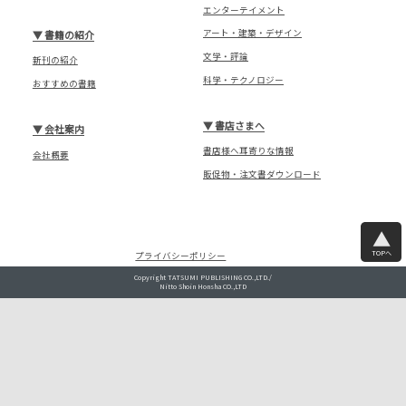
エンターテイメント
アート・建築・デザイン
▼
書籍の紹介
文学・評論
新刊の紹介
科学・テクノロジー
おすすめの書籍
▼
書店さまへ
▼
会社案内
書店様へ耳寄りな情報
会社概要
販促物・注文書ダウンロード
TOPへ
プライバシーポリシー
Copyright TATSUMI PUBLISHING CO.,LTD./
Nitto Shoin Honsha CO.,LTD