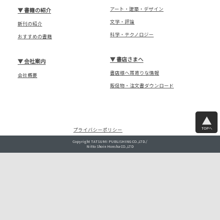
アート・建築・デザイン
▼
書籍の紹介
文学・評論
新刊の紹介
科学・テクノロジー
おすすめの書籍
▼
書店さまへ
▼
会社案内
書店様へ耳寄りな情報
会社概要
販促物・注文書ダウンロード
TOPへ
プライバシーポリシー
Copyright TATSUMI PUBLISHING CO.,LTD./
Nitto Shoin Honsha CO.,LTD