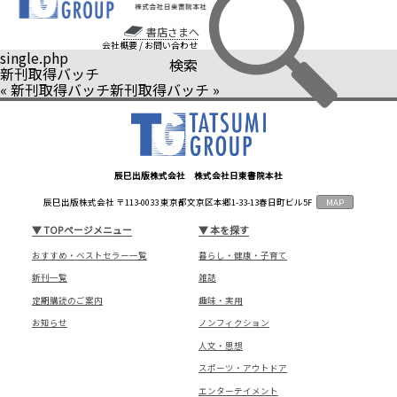
書店さまへ
会社概要
/
お問い合わせ
single.php
検索
新刊取得バッチ
«
新刊取得バッチ
新刊取得バッチ
»
辰巳出版株式会社 株式会社日東書院本社
辰巳出版株式会社 〒113-0033 東京都文京区本郷1-33-13春日町ビル5F
MAP
▼
TOPページメニュー
▼
本を探す
おすすめ・ベストセラー一覧
暮らし・健康・子育て
新刊一覧
雑誌
定期購読のご案内
趣味・実用
お知らせ
ノンフィクション
人文・思想
スポーツ・アウトドア
エンターテイメント