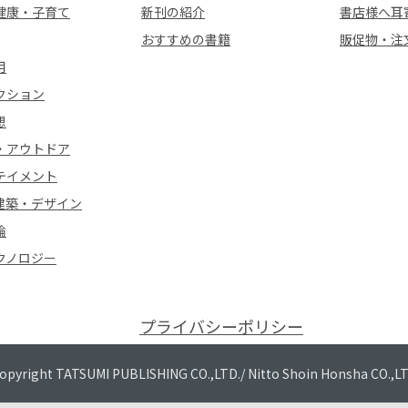
健康・子育て
新刊の紹介
書店様へ耳
おすすめの書籍
販促物・注
用
クション
想
・アウトドア
テイメント
建築・デザイン
論
クノロジー
プライバシーポリシー
opyright TATSUMI PUBLISHING CO.,LTD./
Nitto Shoin Honsha CO.,L