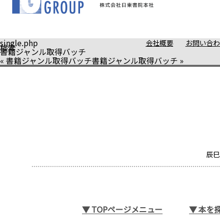
single.php
会社概要
お問い合わ
検索
書籍ジャンル取得バッチ
«
書籍ジャンル取得バッチ
書籍ジャンル取得バッチ
»
辰巳
▼
TOPページメニュー
▼
本を