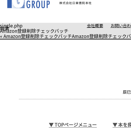
single.php
会社概要
お問い合わ
検索
Amazon登録削除チェックバッチ
«
Amazon登録削除チェックバッチ
Amazon登録削除チェック
辰巳
▼
TOPページメニュー
▼
本を