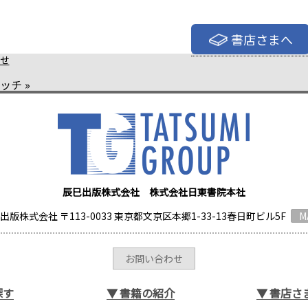
書店さまへ
せ
バッチ
»
辰巳出版株式会社 株式会社日東書院本社
出版株式会社 〒113-0033 東京都文京区本郷1-33-13春日町ビル5F
M
お問い合わせ
探す
▼
書籍の紹介
▼
書店さ