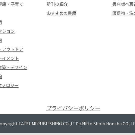
健康・子育て
新刊の紹介
書店様へ耳
おすすめの書籍
販促物・注
用
クション
想
・アウトドア
テイメント
建築・デザイン
論
クノロジー
プライバシーポリシー
opyright TATSUMI PUBLISHING CO.,LTD./
Nitto Shoin Honsha CO.,L