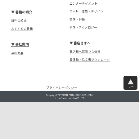
エンターテイメント
アート・建築・デザイン
▼
書籍の紹介
文学・評論
新刊の紹介
科学・テクノロジー
おすすめの書籍
▼
書店さまへ
▼
会社案内
書店様へ耳寄りな情報
会社概要
販促物・注文書ダウンロード
TOPへ
プライバシーポリシー
Copyright TATSUMI PUBLISHING CO.,LTD./
Nitto Shoin Honsha CO.,LTD