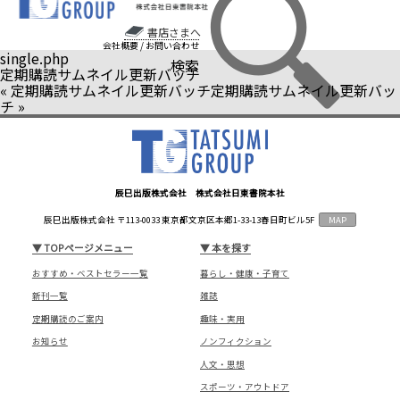
書店さまへ
会社概要
/
お問い合わせ
single.php
検索
定期購読サムネイル更新バッチ
«
定期購読サムネイル更新バッチ
定期購読サムネイル更新バッ
チ
»
辰巳出版株式会社 株式会社日東書院本社
辰巳出版株式会社 〒113-0033 東京都文京区本郷1-33-13春日町ビル5F
MAP
▼
TOPページメニュー
▼
本を探す
おすすめ・ベストセラー一覧
暮らし・健康・子育て
新刊一覧
雑誌
定期購読のご案内
趣味・実用
お知らせ
ノンフィクション
人文・思想
スポーツ・アウトドア