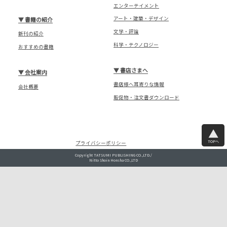
エンターテイメント
アート・建築・デザイン
▼
書籍の紹介
文学・評論
新刊の紹介
科学・テクノロジー
おすすめの書籍
▼
書店さまへ
▼
会社案内
書店様へ耳寄りな情報
会社概要
販促物・注文書ダウンロード
TOPへ
プライバシーポリシー
Copyright TATSUMI PUBLISHING CO.,LTD./
Nitto Shoin Honsha CO.,LTD