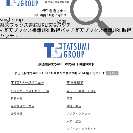
書店さまへ
会社概要
/
お問い合わせ
single.php
検索
楽天ブックス書籍URL取得バッチ
«
楽天ブックス書籍URL取得バッチ
楽天ブックス書籍URL取得
バッチ
»
辰巳出版株式会社 株式会社日東書院本社
辰巳出版株式会社 〒113-0033 東京都文京区本郷1-33-13春日町ビル5F
MAP
▼
TOPページメニュー
▼
本を探す
おすすめ・ベストセラー一覧
暮らし・健康・子育て
新刊一覧
雑誌
定期購読のご案内
趣味・実用
お知らせ
ノンフィクション
人文・思想
スポーツ・アウトドア