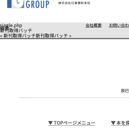
single.php
会社概要
お問い合わ
検索
新刊取得バッチ
«
新刊取得バッチ
新刊取得バッチ
»
辰巳
▼
TOPページメニュー
▼
本を