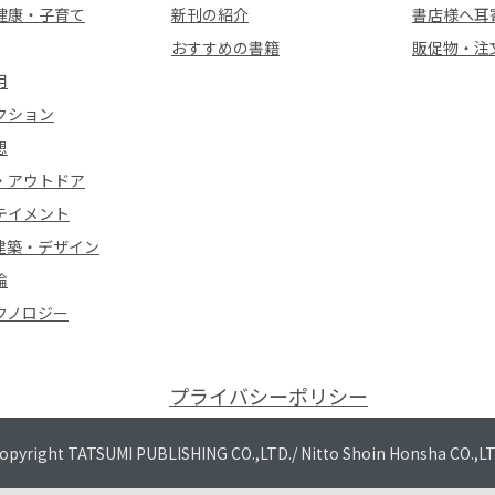
健康・子育て
新刊の紹介
書店様へ耳
おすすめの書籍
販促物・注
用
クション
想
・アウトドア
テイメント
建築・デザイン
論
クノロジー
プライバシーポリシー
opyright TATSUMI PUBLISHING CO.,LTD./
Nitto Shoin Honsha CO.,L