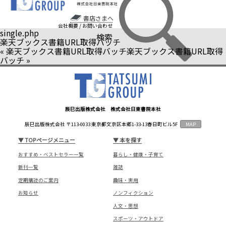
書店さまへ
会社概要
/
お問い合わせ
single.php
検索
楽天ブックス書籍URL取得バッチ
«
楽天ブックス書籍URL取得バッチ
楽天ブックス書籍URL取得
バッチ
»
辰巳出版株式会社 株式会社日東書院本社
辰巳出版株式会社 〒113-0033 東京都文京区本郷1-33-13春日町ビル5F
MAP
▼
TOPページメニュー
▼
本を探す
おすすめ・ベストセラー一覧
暮らし・健康・子育て
新刊一覧
雑誌
定期購読のご案内
趣味・実用
お知らせ
ノンフィクション
人文・思想
スポーツ・アウトドア