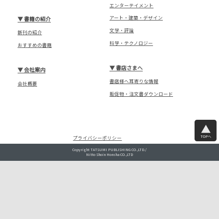
エンターテイメント
アート・建築・デザイン
▼
書籍の紹介
文学・評論
新刊の紹介
科学・テクノロジー
おすすめの書籍
▼
書店さまへ
▼
会社案内
書店様へ耳寄りな情報
会社概要
販促物・注文書ダウンロード
TOPへ
プライバシーポリシー
Copyright TATSUMI PUBLISHING CO.,LTD./
Nitto Shoin Honsha CO.,LTD