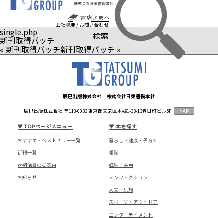
書店さまへ
会社概要
/
お問い合わせ
single.php
検索
新刊取得バッチ
«
新刊取得バッチ
新刊取得バッチ
»
辰巳出版株式会社 株式会社日東書院本社
辰巳出版株式会社 〒113-0033 東京都文京区本郷1-33-13春日町ビル5F
MAP
▼
TOPページメニュー
▼
本を探す
おすすめ・ベストセラー一覧
暮らし・健康・子育て
新刊一覧
雑誌
定期購読のご案内
趣味・実用
お知らせ
ノンフィクション
人文・思想
スポーツ・アウトドア
エンターテイメント