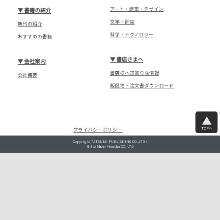
アート・建築・デザイン
▼
書籍の紹介
文学・評論
新刊の紹介
科学・テクノロジー
おすすめの書籍
▼
書店さまへ
▼
会社案内
書店様へ耳寄りな情報
会社概要
販促物・注文書ダウンロード
TOPへ
プライバシーポリシー
Copyright TATSUMI PUBLISHING CO.,LTD./
Nitto Shoin Honsha CO.,LTD