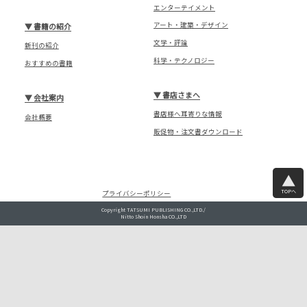
エンターテイメント
アート・建築・デザイン
▼
書籍の紹介
文学・評論
新刊の紹介
科学・テクノロジー
おすすめの書籍
▼
書店さまへ
▼
会社案内
書店様へ耳寄りな情報
会社概要
販促物・注文書ダウンロード
TOPへ
プライバシーポリシー
Copyright TATSUMI PUBLISHING CO.,LTD./
Nitto Shoin Honsha CO.,LTD