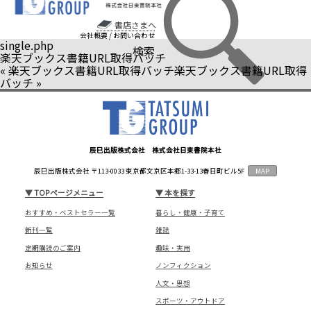
書店さまへ
会社概要
/
お問い合わせ
single.php
検索
楽天ブックス書籍URL取得バッチ
«
楽天ブックス書籍URL取得バッチ
楽天ブックス書籍URL取得
バッチ
»
辰巳出版株式会社 株式会社日東書院本社
辰巳出版株式会社 〒113-0033 東京都文京区本郷1-33-13春日町ビル5F
MAP
▼
TOPページメニュー
▼
本を探す
おすすめ・ベストセラー一覧
暮らし・健康・子育て
新刊一覧
雑誌
定期購読のご案内
趣味・実用
お知らせ
ノンフィクション
人文・思想
スポーツ・アウトドア