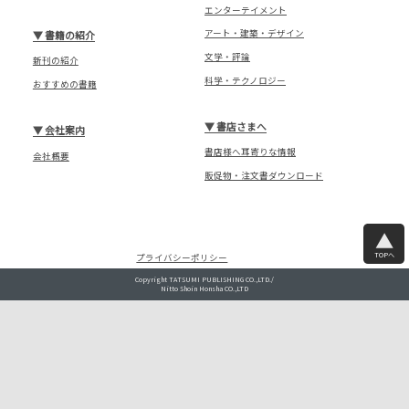
エンターテイメント
アート・建築・デザイン
▼
書籍の紹介
文学・評論
新刊の紹介
科学・テクノロジー
おすすめの書籍
▼
書店さまへ
▼
会社案内
書店様へ耳寄りな情報
会社概要
販促物・注文書ダウンロード
TOPへ
プライバシーポリシー
Copyright TATSUMI PUBLISHING CO.,LTD./
Nitto Shoin Honsha CO.,LTD