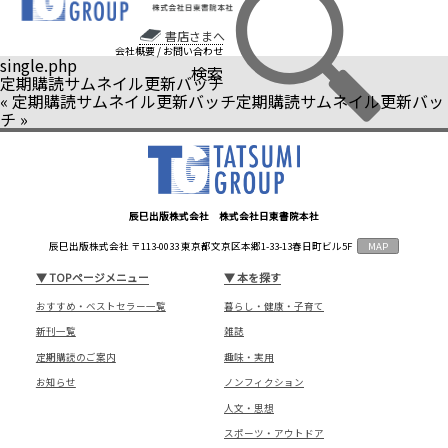
書店さまへ
会社概要
/
お問い合わせ
single.php
検索
定期購読サムネイル更新バッチ
«
定期購読サムネイル更新バッチ
定期購読サムネイル更新バッ
チ
»
辰巳出版株式会社 株式会社日東書院本社
辰巳出版株式会社 〒113-0033 東京都文京区本郷1-33-13春日町ビル5F
MAP
▼
TOPページメニュー
▼
本を探す
おすすめ・ベストセラー一覧
暮らし・健康・子育て
新刊一覧
雑誌
定期購読のご案内
趣味・実用
お知らせ
ノンフィクション
人文・思想
スポーツ・アウトドア