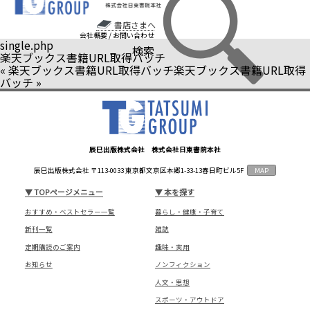
書店さまへ
会社概要
/
お問い合わせ
single.php
検索
楽天ブックス書籍URL取得バッチ
«
楽天ブックス書籍URL取得バッチ
楽天ブックス書籍URL取得
バッチ
»
辰巳出版株式会社 株式会社日東書院本社
辰巳出版株式会社 〒113-0033 東京都文京区本郷1-33-13春日町ビル5F
MAP
▼
TOPページメニュー
▼
本を探す
おすすめ・ベストセラー一覧
暮らし・健康・子育て
新刊一覧
雑誌
定期購読のご案内
趣味・実用
お知らせ
ノンフィクション
人文・思想
スポーツ・アウトドア