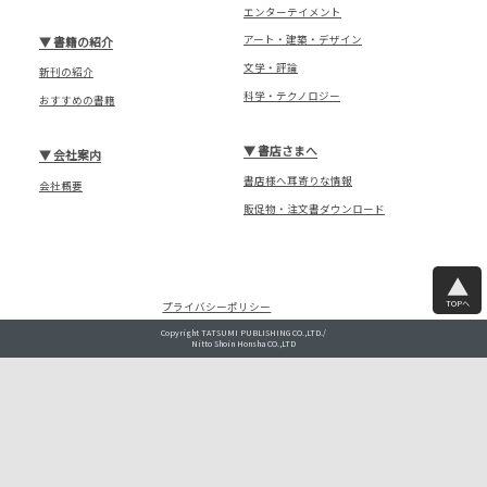
エンターテイメント
アート・建築・デザイン
▼
書籍の紹介
文学・評論
新刊の紹介
科学・テクノロジー
おすすめの書籍
▼
書店さまへ
▼
会社案内
書店様へ耳寄りな情報
会社概要
販促物・注文書ダウンロード
TOPへ
プライバシーポリシー
Copyright TATSUMI PUBLISHING CO.,LTD./
Nitto Shoin Honsha CO.,LTD