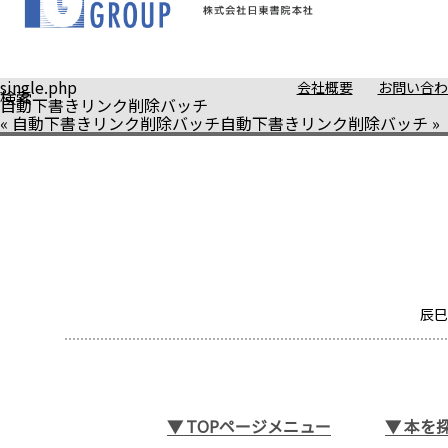
single.php
会社概要
お問い合わ
検索
自動下書きリンク削除バッチ
«
自動下書きリンク削除バッチ
自動下書きリンク削除バッチ
»
辰巳
▼
TOPページメニュー
▼
本を