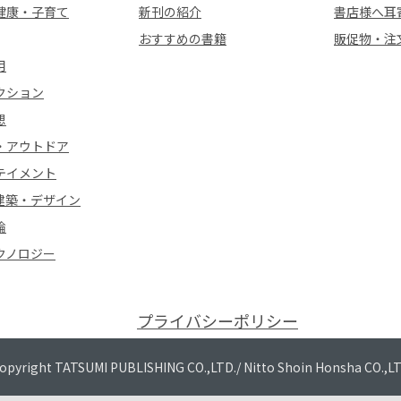
健康・子育て
新刊の紹介
書店様へ耳
おすすめの書籍
販促物・注
用
クション
想
・アウトドア
テイメント
建築・デザイン
論
クノロジー
プライバシーポリシー
opyright TATSUMI PUBLISHING CO.,LTD./
Nitto Shoin Honsha CO.,L