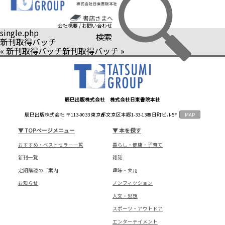
書店さまへ
会社概要
/
お問い合わせ
single.php
検索
新刊取得バッチ
«
新刊取得バッチ
新刊取得バッチ
»
辰巳出版株式会社 株式会社日東書院本社
辰巳出版株式会社 〒113-0033 東京都文京区本郷1-33-13春日町ビル5F
MAP
▼
TOPページメニュー
▼
本を探す
おすすめ・ベストセラー一覧
暮らし・健康・子育て
新刊一覧
雑誌
定期購読のご案内
趣味・実用
お知らせ
ノンフィクション
人文・思想
スポーツ・アウトドア
エンターテイメント