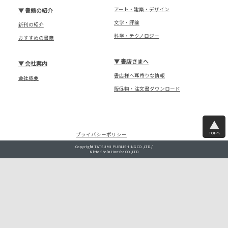
アート・建築・デザイン
▼
書籍の紹介
文学・評論
新刊の紹介
科学・テクノロジー
おすすめの書籍
▼
書店さまへ
▼
会社案内
書店様へ耳寄りな情報
会社概要
販促物・注文書ダウンロード
TOPへ
プライバシーポリシー
Copyright TATSUMI PUBLISHING CO.,LTD./
Nitto Shoin Honsha CO.,LTD