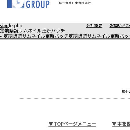
single.php
会社概要
お問い合わ
検索
定期購読サムネイル更新バッチ
«
定期購読サムネイル更新バッチ
定期購読サムネイル更新バッ
辰巳
▼
TOPページメニュー
▼
本を