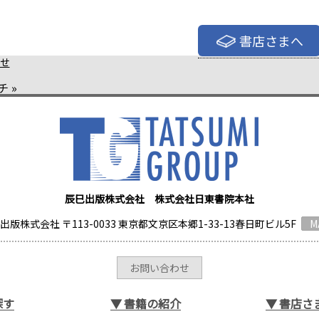
書店さまへ
せ
チ
»
辰巳出版株式会社 株式会社日東書院本社
出版株式会社 〒113-0033 東京都文京区本郷1-33-13春日町ビル5F
M
お問い合わせ
探す
▼
書籍の紹介
▼
書店さ