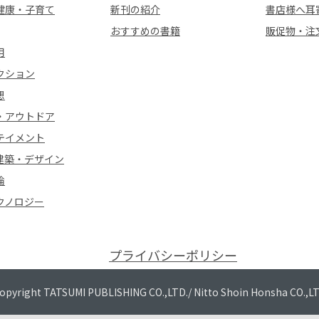
健康・子育て
新刊の紹介
書店様へ耳
おすすめの書籍
販促物・注
用
クション
想
・アウトドア
テイメント
建築・デザイン
論
クノロジー
プライバシーポリシー
opyright TATSUMI PUBLISHING CO.,LTD./
Nitto Shoin Honsha CO.,L