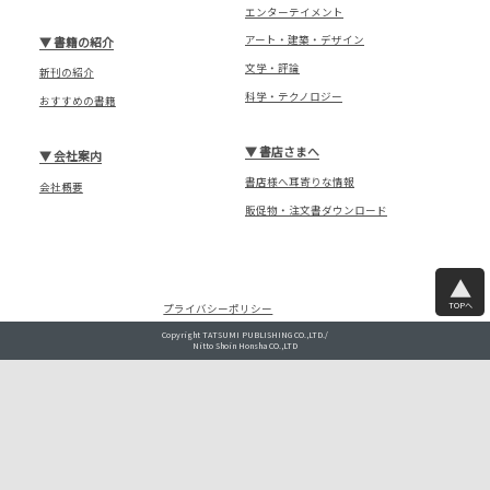
エンターテイメント
アート・建築・デザイン
▼
書籍の紹介
文学・評論
新刊の紹介
科学・テクノロジー
おすすめの書籍
▼
書店さまへ
▼
会社案内
書店様へ耳寄りな情報
会社概要
販促物・注文書ダウンロード
TOPへ
プライバシーポリシー
Copyright TATSUMI PUBLISHING CO.,LTD./
Nitto Shoin Honsha CO.,LTD