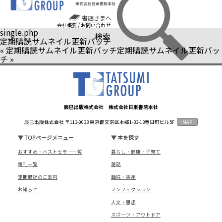
書店さまへ
会社概要
/
お問い合わせ
single.php
検索
定期購読サムネイル更新バッチ
«
定期購読サムネイル更新バッチ
定期購読サムネイル更新バッ
チ
»
辰巳出版株式会社 株式会社日東書院本社
辰巳出版株式会社 〒113-0033 東京都文京区本郷1-33-13春日町ビル5F
MAP
▼
TOPページメニュー
▼
本を探す
おすすめ・ベストセラー一覧
暮らし・健康・子育て
新刊一覧
雑誌
定期購読のご案内
趣味・実用
お知らせ
ノンフィクション
人文・思想
スポーツ・アウトドア