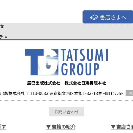
書店さまへ
せ
チ
»
辰巳出版株式会社 株式会社日東書院本社
出版株式会社 〒113-0033 東京都文京区本郷1-33-13春日町ビル5F
M
お問い合わせ
探す
▼
書籍の紹介
▼
書店さ