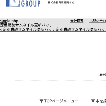
single.php
会社概要
お問い合わ
検索
定期購読サムネイル更新バッチ
«
定期購読サムネイル更新バッチ
定期購読サムネイル更新バッ
辰巳
▼
TOPページメニュー
▼
本を