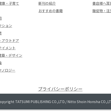
健康・子育て
新刊の紹介
書店様へ耳
おすすめの書籍
販促物・注
用
クション
想
・アウトドア
テイメント
建築・デザイン
論
クノロジー
プライバシーポリシー
opyright TATSUMI PUBLISHING CO.,LTD./
Nitto Shoin Honsha CO.,L