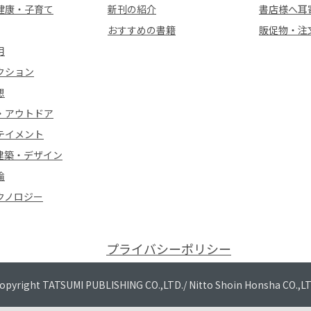
健康・子育て
新刊の紹介
書店様へ耳
おすすめの書籍
販促物・注
用
クション
想
・アウトドア
テイメント
建築・デザイン
論
クノロジー
プライバシーポリシー
opyright TATSUMI PUBLISHING CO.,LTD./
Nitto Shoin Honsha CO.,L