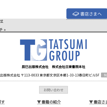
書店さまへ
せ
チ
»
辰巳出版株式会社 株式会社日東書院本社
出版株式会社 〒113-0033 東京都文京区本郷1-33-13春日町ビル5F
M
お問い合わせ
探す
▼
書籍の紹介
▼
書店さ