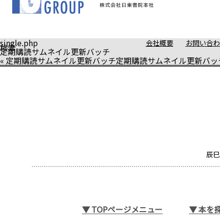
single.php
会社概要
お問い合わ
検索
定期購読サムネイル更新バッチ
«
定期購読サムネイル更新バッチ
定期購読サムネイル更新バッ
辰巳
▼
TOPページメニュー
▼
本を