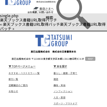
書店さまへ
会社概要
/
お問い合わせ
single.php
検索
楽天ブックス書籍URL取得バッチ
«
楽天ブックス書籍URL取得バッチ
楽天ブックス書籍URL取得
バッチ
»
辰巳出版株式会社 株式会社日東書院本社
辰巳出版株式会社 〒113-0033 東京都文京区本郷1-33-13春日町ビル5F
MAP
▼
TOPページメニュー
▼
本を探す
おすすめ・ベストセラー一覧
暮らし・健康・子育て
新刊一覧
雑誌
定期購読のご案内
趣味・実用
お知らせ
ノンフィクション
人文・思想
スポーツ・アウトドア