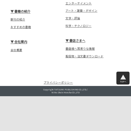
エンターテイメント
アート・建築・デザイン
▼
書籍の紹介
文学・評論
新刊の紹介
科学・テクノロジー
おすすめの書籍
▼
書店さまへ
▼
会社案内
書店様へ耳寄りな情報
会社概要
販促物・注文書ダウンロード
TOPへ
プライバシーポリシー
Copyright TATSUMI PUBLISHING CO.,LTD./
Nitto Shoin Honsha CO.,LTD