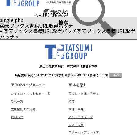
書店さまへ
会社概要
/
お問い合わせ
single.php
検索
楽天ブックス書籍URL取得バッチ
«
楽天ブックス書籍URL取得バッチ
楽天ブックス書籍URL取得
バッチ
»
辰巳出版株式会社 株式会社日東書院本社
辰巳出版株式会社 〒113-0033 東京都文京区本郷1-33-13春日町ビル5F
MAP
▼
TOPページメニュー
▼
本を探す
おすすめ・ベストセラー一覧
暮らし・健康・子育て
新刊一覧
雑誌
定期購読のご案内
趣味・実用
お知らせ
ノンフィクション
人文・思想
スポーツ・アウトドア