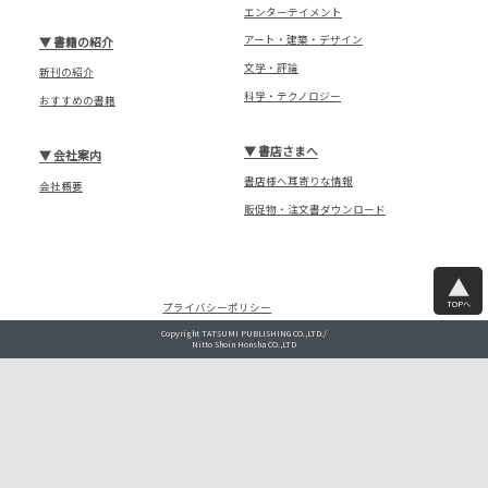
エンターテイメント
アート・建築・デザイン
▼
書籍の紹介
文学・評論
新刊の紹介
科学・テクノロジー
おすすめの書籍
▼
書店さまへ
▼
会社案内
書店様へ耳寄りな情報
会社概要
販促物・注文書ダウンロード
TOPへ
プライバシーポリシー
Copyright TATSUMI PUBLISHING CO.,LTD./
Nitto Shoin Honsha CO.,LTD