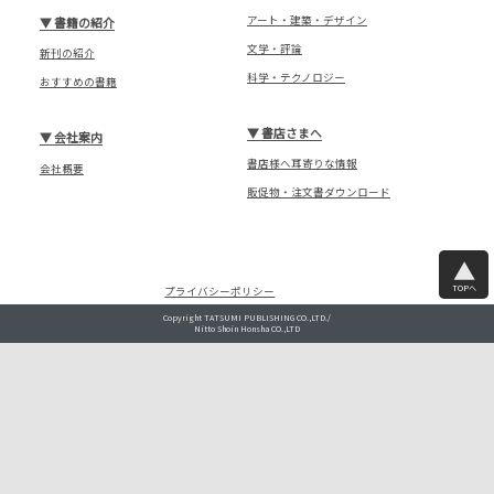
アート・建築・デザイン
▼
書籍の紹介
文学・評論
新刊の紹介
科学・テクノロジー
おすすめの書籍
▼
書店さまへ
▼
会社案内
書店様へ耳寄りな情報
会社概要
販促物・注文書ダウンロード
TOPへ
プライバシーポリシー
Copyright TATSUMI PUBLISHING CO.,LTD./
Nitto Shoin Honsha CO.,LTD