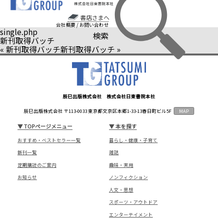
書店さまへ
会社概要
/
お問い合わせ
single.php
検索
新刊取得バッチ
«
新刊取得バッチ
新刊取得バッチ
»
辰巳出版株式会社 株式会社日東書院本社
辰巳出版株式会社 〒113-0033 東京都文京区本郷1-33-13春日町ビル5F
MAP
▼
TOPページメニュー
▼
本を探す
おすすめ・ベストセラー一覧
暮らし・健康・子育て
新刊一覧
雑誌
定期購読のご案内
趣味・実用
お知らせ
ノンフィクション
人文・思想
スポーツ・アウトドア
エンターテイメント