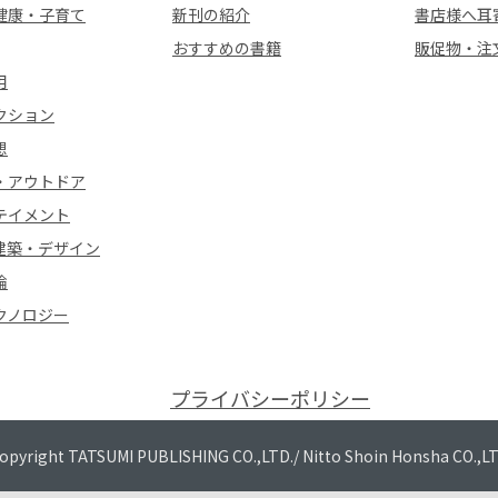
健康・子育て
新刊の紹介
書店様へ耳
おすすめの書籍
販促物・注
用
クション
想
・アウトドア
テイメント
建築・デザイン
論
クノロジー
プライバシーポリシー
opyright TATSUMI PUBLISHING CO.,LTD./
Nitto Shoin Honsha CO.,L