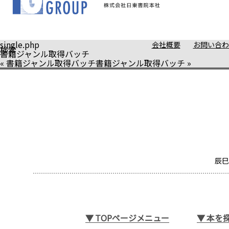
single.php
会社概要
お問い合わ
検索
書籍ジャンル取得バッチ
«
書籍ジャンル取得バッチ
書籍ジャンル取得バッチ
»
辰巳
▼
TOPページメニュー
▼
本を