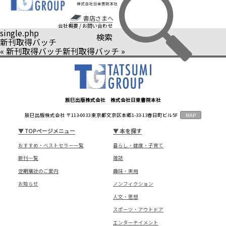
書店さまへ
会社概要
/
お問い合わせ
single.php
検索
新刊取得バッチ
«
新刊取得バッチ
新刊取得バッチ
»
辰巳出版株式会社 株式会社日東書院本社
辰巳出版株式会社 〒113-0033 東京都文京区本郷1-33-13春日町ビル5F
MAP
▼
TOPページメニュー
▼
本を探す
おすすめ・ベストセラー一覧
暮らし・健康・子育て
新刊一覧
雑誌
定期購読のご案内
趣味・実用
お知らせ
ノンフィクション
人文・思想
スポーツ・アウトドア
エンターテイメント