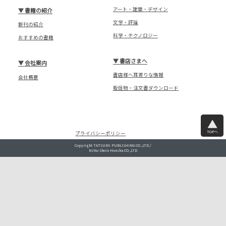
アート・建築・デザイン
▼
書籍の紹介
文学・評論
新刊の紹介
科学・テクノロジー
おすすめの書籍
▼
書店さまへ
▼
会社案内
書店様へ耳寄りな情報
会社概要
販促物・注文書ダウンロード
TOPへ
プライバシーポリシー
Copyright TATSUMI PUBLISHING CO.,LTD./
Nitto Shoin Honsha CO.,LTD