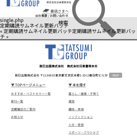
書店さまへ
会社概要
/
お問い合わせ
single.php
検索
定期購読サムネイル更新バッチ
«
定期購読サムネイル更新バッチ
定期購読サムネイル更新バッ
チ
»
辰巳出版株式会社 株式会社日東書院本社
辰巳出版株式会社 〒113-0033 東京都文京区本郷1-33-13春日町ビル5F
MAP
▼
TOPページメニュー
▼
本を探す
おすすめ・ベストセラー一覧
暮らし・健康・子育て
新刊一覧
雑誌
定期購読のご案内
趣味・実用
お知らせ
ノンフィクション
人文・思想
スポーツ・アウトドア