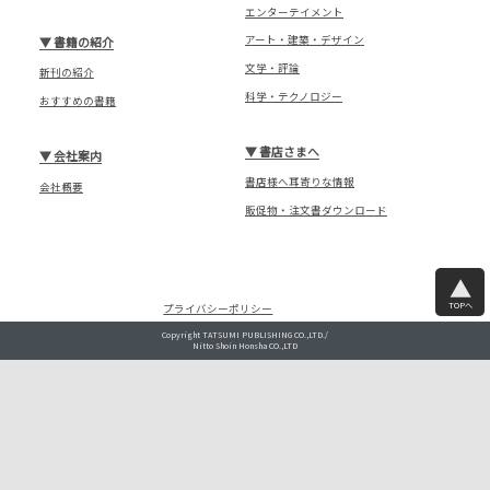
エンターテイメント
アート・建築・デザイン
▼
書籍の紹介
文学・評論
新刊の紹介
科学・テクノロジー
おすすめの書籍
▼
書店さまへ
▼
会社案内
書店様へ耳寄りな情報
会社概要
販促物・注文書ダウンロード
TOPへ
プライバシーポリシー
Copyright TATSUMI PUBLISHING CO.,LTD./
Nitto Shoin Honsha CO.,LTD