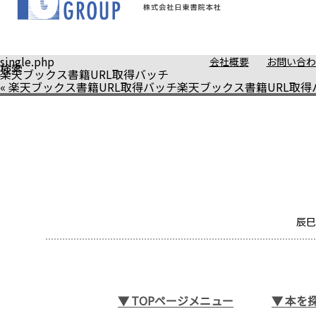
single.php
会社概要
お問い合わ
検索
楽天ブックス書籍URL取得バッチ
«
楽天ブックス書籍URL取得バッチ
楽天ブックス書籍URL取得
辰巳
▼
TOPページメニュー
▼
本を