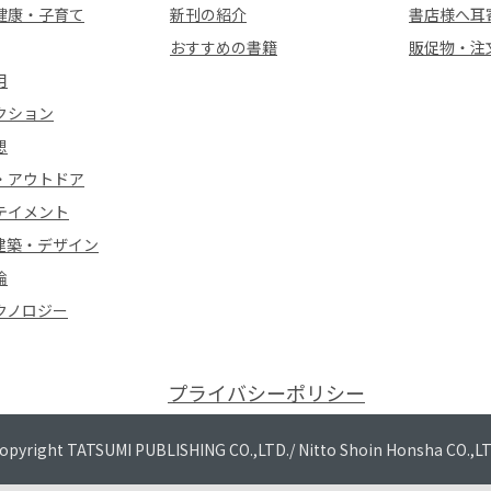
健康・子育て
新刊の紹介
書店様へ耳
おすすめの書籍
販促物・注
用
クション
想
・アウトドア
テイメント
建築・デザイン
論
クノロジー
プライバシーポリシー
opyright TATSUMI PUBLISHING CO.,LTD./
Nitto Shoin Honsha CO.,L