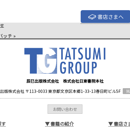
書店さまへ
せ
バッチ
»
辰巳出版株式会社 株式会社日東書院本社
出版株式会社 〒113-0033 東京都文京区本郷1-33-13春日町ビル5F
M
お問い合わせ
探す
▼
書籍の紹介
▼
書店さ