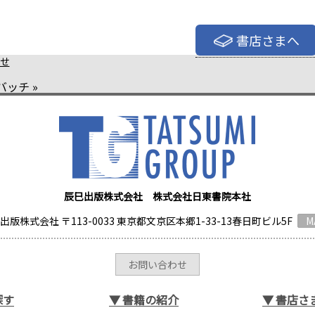
書店さまへ
せ
バッチ
»
辰巳出版株式会社 株式会社日東書院本社
出版株式会社 〒113-0033 東京都文京区本郷1-33-13春日町ビル5F
M
お問い合わせ
探す
▼
書籍の紹介
▼
書店さ