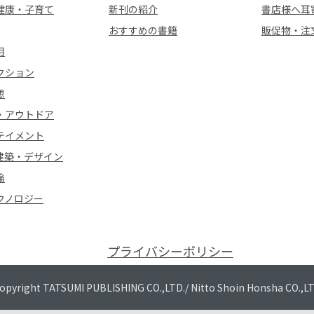
健康・子育て
新刊の紹介
書店様へ耳
おすすめの書籍
販促物・注
用
クション
想
・アウトドア
テイメント
建築・デザイン
論
クノロジー
プライバシーポリシー
opyright TATSUMI PUBLISHING CO.,LTD./
Nitto Shoin Honsha CO.,L