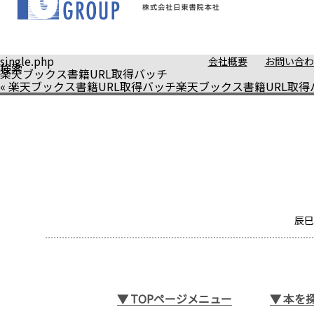
single.php
会社概要
お問い合わ
検索
楽天ブックス書籍URL取得バッチ
«
楽天ブックス書籍URL取得バッチ
楽天ブックス書籍URL取得
辰巳
▼
TOPページメニュー
▼
本を