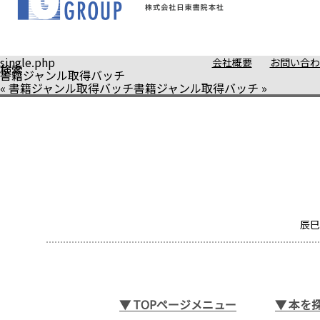
single.php
会社概要
お問い合わ
検索
書籍ジャンル取得バッチ
«
書籍ジャンル取得バッチ
書籍ジャンル取得バッチ
»
辰巳
▼
TOPページメニュー
▼
本を