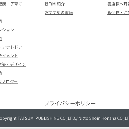
健康・子育て
新刊の紹介
書店様へ耳
おすすめの書籍
販促物・注
用
クション
想
・アウトドア
テイメント
建築・デザイン
論
クノロジー
プライバシーポリシー
opyright TATSUMI PUBLISHING CO.,LTD./
Nitto Shoin Honsha CO.,L