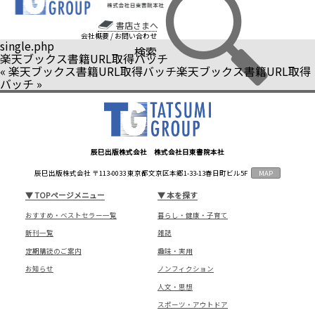
書店さまへ
会社概要
/
お問い合わせ
single.php
検索
楽天ブックス書籍URL取得バッチ
«
楽天ブックス書籍URL取得バッチ
楽天ブックス書籍URL取得
バッチ
»
辰巳出版株式会社 株式会社日東書院本社
辰巳出版株式会社 〒113-0033 東京都文京区本郷1-33-13春日町ビル5F
MAP
▼
TOPページメニュー
▼
本を探す
おすすめ・ベストセラー一覧
暮らし・健康・子育て
新刊一覧
雑誌
定期購読のご案内
趣味・実用
お知らせ
ノンフィクション
人文・思想
スポーツ・アウトドア