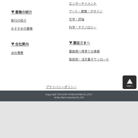
エンターテイメント
アート・建築・デザイン
▼
書籍の紹介
文学・評論
新刊の紹介
科学・テクノロジー
おすすめの書籍
▼
書店さまへ
▼
会社案内
書店様へ耳寄りな情報
会社概要
販促物・注文書ダウンロード
TOPへ
プライバシーポリシー
Copyright TATSUMI PUBLISHING CO.,LTD./
Nitto Shoin Honsha CO.,LTD