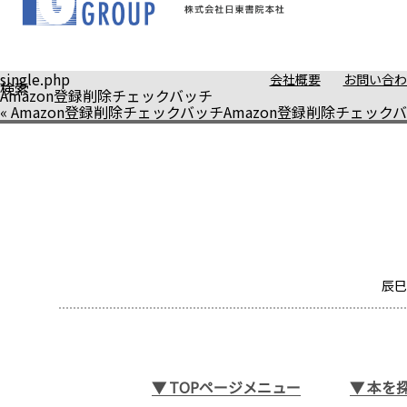
single.php
会社概要
お問い合わ
検索
Amazon登録削除チェックバッチ
«
Amazon登録削除チェックバッチ
Amazon登録削除チェック
辰巳
▼
TOPページメニュー
▼
本を