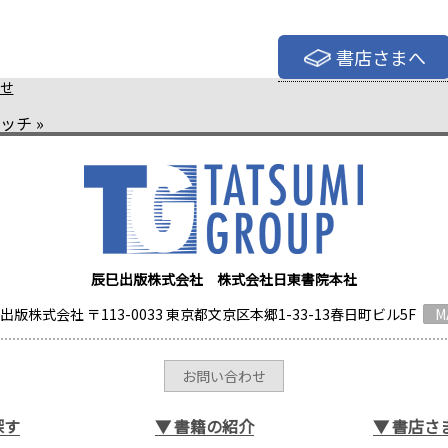
書店さまへ
せ
バッチ
»
辰巳出版株式会社 株式会社日東書院本社
出版株式会社 〒113-0033 東京都文京区本郷1-33-13春日町ビル5F
M
お問い合わせ
探す
▼
書籍の紹介
▼
書店さ