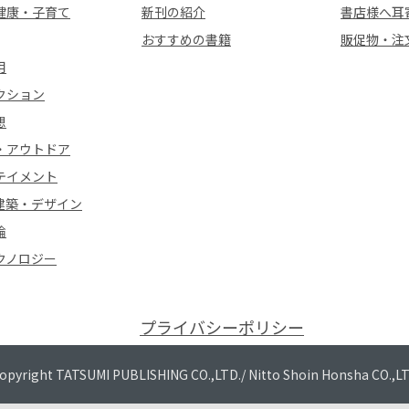
健康・子育て
新刊の紹介
書店様へ耳
おすすめの書籍
販促物・注
用
クション
想
・アウトドア
テイメント
建築・デザイン
論
クノロジー
プライバシーポリシー
opyright TATSUMI PUBLISHING CO.,LTD./
Nitto Shoin Honsha CO.,L