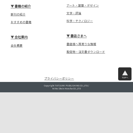
アート・建築・デザイン
▼
書籍の紹介
文学・評論
新刊の紹介
科学・テクノロジー
おすすめの書籍
▼
書店さまへ
▼
会社案内
書店様へ耳寄りな情報
会社概要
販促物・注文書ダウンロード
TOPへ
プライバシーポリシー
Copyright TATSUMI PUBLISHING CO.,LTD./
Nitto Shoin Honsha CO.,LTD