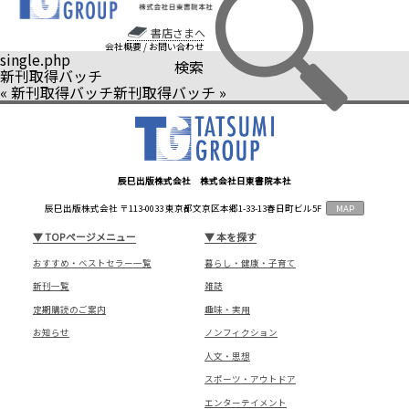
書店さまへ
会社概要
/
お問い合わせ
single.php
検索
新刊取得バッチ
«
新刊取得バッチ
新刊取得バッチ
»
辰巳出版株式会社 株式会社日東書院本社
辰巳出版株式会社 〒113-0033 東京都文京区本郷1-33-13春日町ビル5F
MAP
▼
TOPページメニュー
▼
本を探す
おすすめ・ベストセラー一覧
暮らし・健康・子育て
新刊一覧
雑誌
定期購読のご案内
趣味・実用
お知らせ
ノンフィクション
人文・思想
スポーツ・アウトドア
エンターテイメント