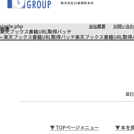
single.php
会社概要
お問い合わ
検索
楽天ブックス書籍URL取得バッチ
«
楽天ブックス書籍URL取得バッチ
楽天ブックス書籍URL取得
辰巳
▼
TOPページメニュー
▼
本を