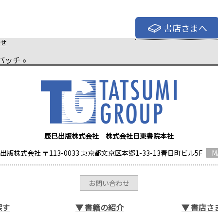
書店さまへ
せ
バッチ
»
辰巳出版株式会社 株式会社日東書院本社
出版株式会社 〒113-0033 東京都文京区本郷1-33-13春日町ビル5F
M
お問い合わせ
探す
▼
書籍の紹介
▼
書店さ