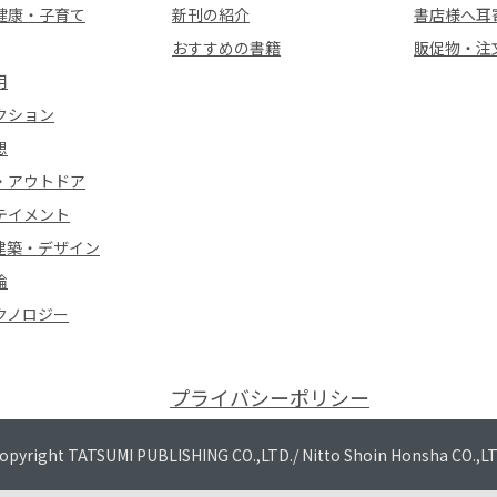
健康・子育て
新刊の紹介
書店様へ耳
おすすめの書籍
販促物・注
用
クション
想
・アウトドア
テイメント
建築・デザイン
論
クノロジー
プライバシーポリシー
opyright TATSUMI PUBLISHING CO.,LTD./
Nitto Shoin Honsha CO.,L