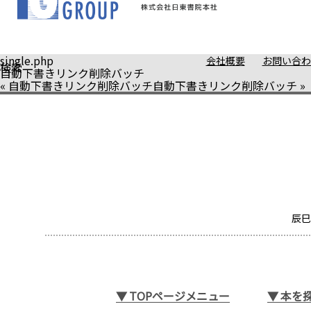
single.php
会社概要
お問い合わ
検索
自動下書きリンク削除バッチ
«
自動下書きリンク削除バッチ
自動下書きリンク削除バッチ
»
辰巳
▼
TOPページメニュー
▼
本を