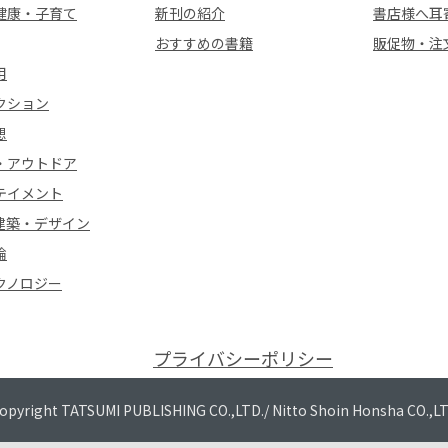
健康・子育て
新刊の紹介
書店様へ耳
おすすめの書籍
販促物・注
用
クション
想
・アウトドア
テイメント
建築・デザイン
論
クノロジー
プライバシーポリシー
opyright TATSUMI PUBLISHING CO.,LTD./
Nitto Shoin Honsha CO.,L