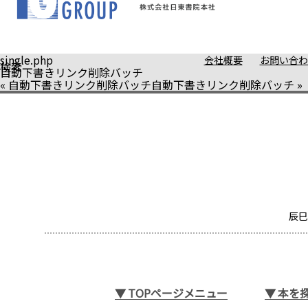
single.php
会社概要
お問い合わ
検索
自動下書きリンク削除バッチ
«
自動下書きリンク削除バッチ
自動下書きリンク削除バッチ
»
辰巳
▼
TOPページメニュー
▼
本を