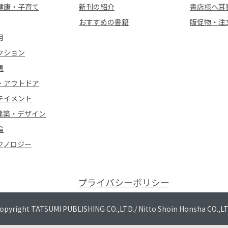
健康・子育て
新刊の紹介
書店様へ耳
おすすめの書籍
販促物・注
用
クション
想
・アウトドア
テイメント
建築・デザイン
論
クノロジー
プライバシーポリシー
opyright TATSUMI PUBLISHING CO.,LTD./
Nitto Shoin Honsha CO.,L