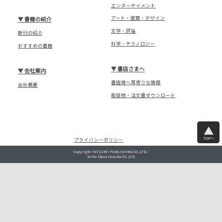
エンターテイメント
アート・建築・デザイン
▼
書籍の紹介
文学・評論
新刊の紹介
科学・テクノロジー
おすすめの書籍
▼
書店さまへ
▼
会社案内
書店様へ耳寄りな情報
会社概要
販促物・注文書ダウンロード
TOPへ
プライバシーポリシー
Copyright TATSUMI PUBLISHING CO.,LTD./
Nitto Shoin Honsha CO.,LTD