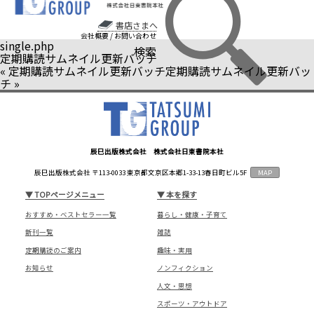
書店さまへ
会社概要
/
お問い合わせ
single.php
検索
定期購読サムネイル更新バッチ
«
定期購読サムネイル更新バッチ
定期購読サムネイル更新バッ
チ
»
辰巳出版株式会社 株式会社日東書院本社
辰巳出版株式会社 〒113-0033 東京都文京区本郷1-33-13春日町ビル5F
MAP
▼
TOPページメニュー
▼
本を探す
おすすめ・ベストセラー一覧
暮らし・健康・子育て
新刊一覧
雑誌
定期購読のご案内
趣味・実用
お知らせ
ノンフィクション
人文・思想
スポーツ・アウトドア